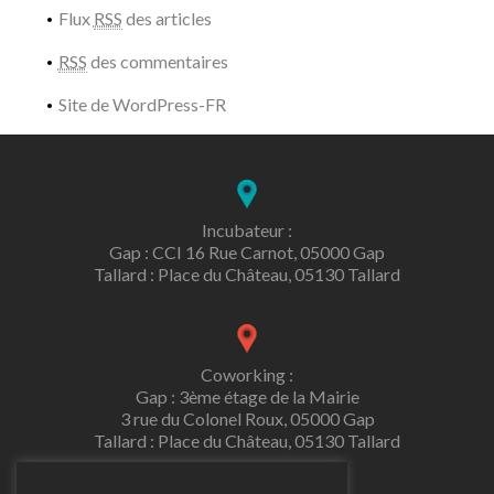
Flux
RSS
des articles
RSS
des commentaires
Site de WordPress-FR
Incubateur :
Gap : CCI 16 Rue Carnot, 05000 Gap
Tallard : Place du Château, 05130 Tallard
Coworking :
Gap : 3ème étage de la Mairie
3 rue du Colonel Roux, 05000 Gap
Tallard : Place du Château, 05130 Tallard